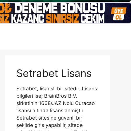
Setrabet Lisans
Setrabet, lisanslı bir sitedir. Lisans
bilgileri ise; BrainBros B.V.
şirketinin 1668/JAZ Nolu Curacao
lisansı altında lisanslanmıştır.
Setrabet sitesine güvenli bir
şekilde giriş yapabilir, sitede