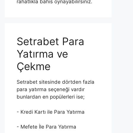
rahatlıkla bahis oynayabilirsiniz.
Setrabet Para
Yatırma ve
Çekme
Setrabet sitesinde dörtden fazla
para yatırma seçeneği vardır
bunlardan en popülerleri ise;
- Kredi Kartı ile Para Yatırma
- Mefete İle Para Yatırma