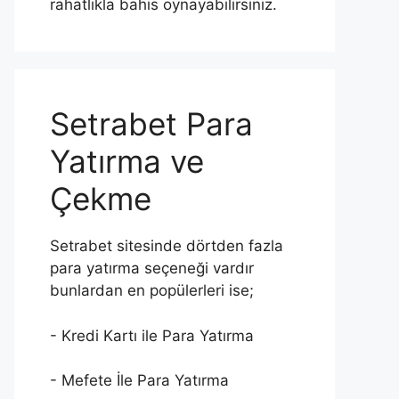
rahatlıkla bahis oynayabilirsiniz.
Setrabet Para
Yatırma ve
Çekme
Setrabet sitesinde dörtden fazla
para yatırma seçeneği vardır
bunlardan en popülerleri ise;
- Kredi Kartı ile Para Yatırma
- Mefete İle Para Yatırma