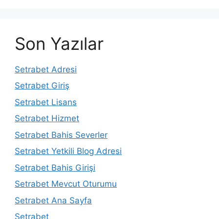
Son Yazılar
Setrabet Adresi
Setrabet Giriş
Setrabet Lisans
Setrabet Hizmet
Setrabet Bahis Severler
Setrabet Yetkili Blog Adresi
Setrabet Bahis Girişi
Setrabet Mevcut Oturumu
Setrabet Ana Sayfa
Setrabet