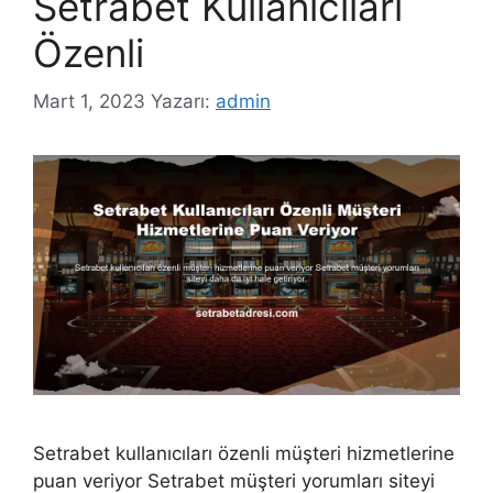
Setrabet Kullanıcıları
Özenli
Mart 1, 2023
Yazarı:
admin
Setrabet kullanıcıları özenli müşteri hizmetlerine
puan veriyor Setrabet müşteri yorumları siteyi