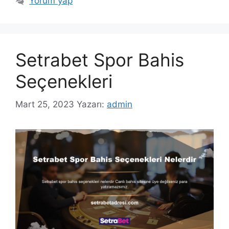
Yorum yap
Setrabet Spor Bahis
Seçenekleri
Mart 25, 2023
Yazarı:
admin