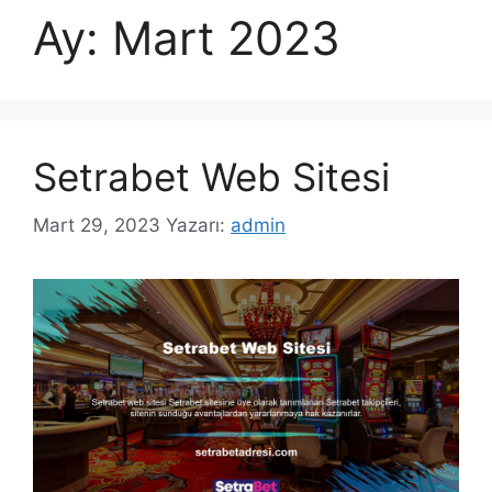
Ay:
Mart 2023
Setrabet Web Sitesi
Mart 29, 2023
Yazarı:
admin