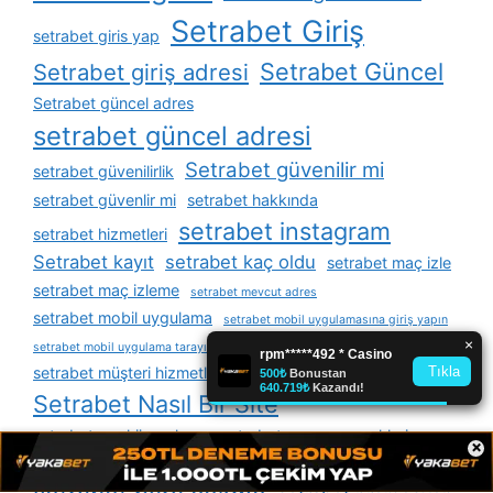
Setrabet Giriş
setrabet giris yap
Setrabet Güncel
Setrabet giriş adresi
Setrabet güncel adres
setrabet güncel adresi
Setrabet güvenilir mi
setrabet güvenilirlik
setrabet güvenlir mi
setrabet hakkında
setrabet instagram
setrabet hizmetleri
Setrabet kayıt
setrabet kaç oldu
setrabet maç izle
setrabet maç izleme
setrabet mevcut adres
setrabet mobil uygulama
setrabet mobil uygulamasına giriş yapın
setrabet mobil uygulama tarayıcısı
setrabet müşteri güveni
setrabet müşteri hizmetleri
Setrabet Nasıl Bir Site
setrabet nasıl üye olunur
setrabet oyun seçenekleri
×
Setrabet para yatırma
setrabet para yatirma