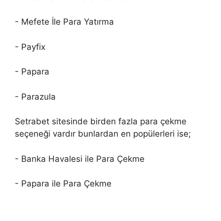
- Mefete İle Para Yatırma
- Payfix
- Papara
- Parazula
Setrabet sitesinde birden fazla para çekme
seçeneği vardır bunlardan en popülerleri ise;
- Banka Havalesi ile Para Çekme
- Papara ile Para Çekme