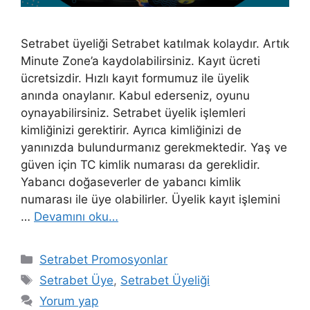
Setrabet üyeliği Setrabet katılmak kolaydır. Artık
Minute Zone’a kaydolabilirsiniz. Kayıt ücreti
ücretsizdir. Hızlı kayıt formumuz ile üyelik
anında onaylanır. Kabul ederseniz, oyunu
oynayabilirsiniz. Setrabet üyelik işlemleri
kimliğinizi gerektirir. Ayrıca kimliğinizi de
yanınızda bulundurmanız gerekmektedir. Yaş ve
güven için TC kimlik numarası da gereklidir.
Yabancı doğaseverler de yabancı kimlik
numarası ile üye olabilirler. Üyelik kayıt işlemini
…
Devamını oku…
Kategoriler
Setrabet Promosyonlar
Etiketler
Setrabet Üye
,
Setrabet Üyeliği
Yorum yap