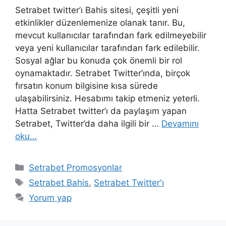
Setrabet twitter’ı Bahis sitesi, çeşitli yeni
etkinlikler düzenlemenize olanak tanır. Bu,
mevcut kullanıcılar tarafından fark edilmeyebilir
veya yeni kullanıcılar tarafından fark edilebilir.
Sosyal ağlar bu konuda çok önemli bir rol
oynamaktadır. Setrabet Twitter’ında, birçok
fırsatın konum bilgisine kısa sürede
ulaşabilirsiniz. Hesabımı takip etmeniz yeterli.
Hatta Setrabet twitter’ı da paylaşım yapan
Setrabet, Twitter’da daha ilgili bir …
Devamını
oku…
Kategoriler
Setrabet Promosyonlar
Etiketler
Setrabet Bahis
,
Setrabet Twitter'ı
Yorum yap