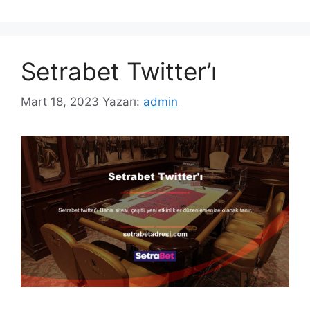
Setrabet Twitter’ı
Mart 18, 2023
Yazarı:
admin