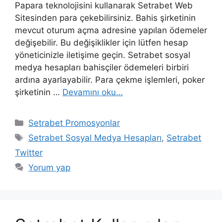
Papara teknolojisini kullanarak Setrabet Web
Sitesinden para çekebilirsiniz. Bahis şirketinin
mevcut oturum açma adresine yapılan ödemeler
değişebilir. Bu değişiklikler için lütfen hesap
yöneticinizle iletişime geçin. Setrabet sosyal
medya hesapları bahisçiler ödemeleri birbiri
ardına ayarlayabilir. Para çekme işlemleri, poker
şirketinin …
Devamını oku…
Kategoriler
Setrabet Promosyonlar
Etiketler
Setrabet Sosyal Medya Hesapları
,
Setrabet
Twitter
Yorum yap