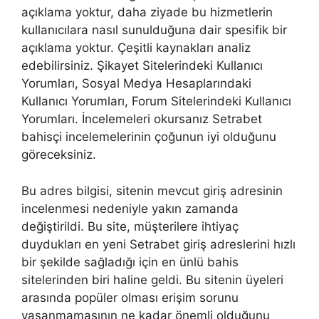
açıklama yoktur, daha ziyade bu hizmetlerin
kullanıcılara nasıl sunulduğuna dair spesifik bir
açıklama yoktur. Çeşitli kaynakları analiz
edebilirsiniz. Şikayet Sitelerindeki Kullanıcı
Yorumları, Sosyal Medya Hesaplarındaki
Kullanıcı Yorumları, Forum Sitelerindeki Kullanıcı
Yorumları. İncelemeleri okursanız Setrabet
bahisçi incelemelerinin çoğunun iyi olduğunu
göreceksiniz.
Bu adres bilgisi, sitenin mevcut giriş adresinin
incelenmesi nedeniyle yakın zamanda
değiştirildi. Bu site, müşterilere ihtiyaç
duydukları en yeni Setrabet giriş adreslerini hızlı
bir şekilde sağladığı için en ünlü bahis
sitelerinden biri haline geldi. Bu sitenin üyeleri
arasında popüler olması erişim sorunu
yaşanmamasının ne kadar önemli olduğunu