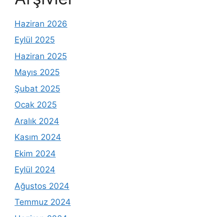
Haziran 2026
Eylül 2025
Haziran 2025
Mayıs 2025
Şubat 2025
Ocak 2025
Aralık 2024
Kasım 2024
Ekim 2024
Eylül 2024
Ağustos 2024
Temmuz 2024