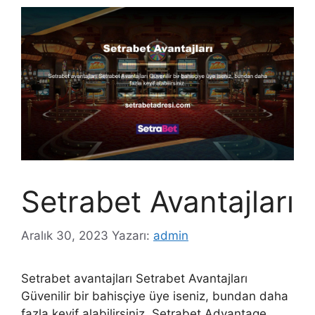
Setrabet Avantajları
Aralık 30, 2023
Yazarı:
admin
Setrabet avantajları Setrabet Avantajları
Güvenilir bir bahisçiye üye iseniz, bundan daha
fazla keyif alabilirsiniz. Setrabet Advantage,