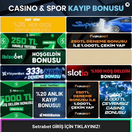
×
Setrabet GİRİŞ İÇİN TIKLAYINIZ!