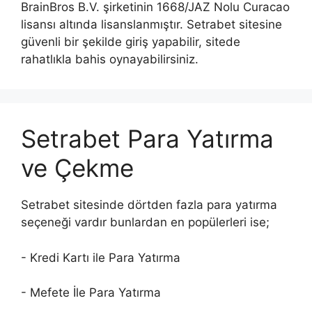
BrainBros B.V. şirketinin 1668/JAZ Nolu Curacao
lisansı altında lisanslanmıştır. Setrabet sitesine
güvenli bir şekilde giriş yapabilir, sitede
rahatlıkla bahis oynayabilirsiniz.
Setrabet Para Yatırma
ve Çekme
Setrabet sitesinde dörtden fazla para yatırma
seçeneği vardır bunlardan en popülerleri ise;
- Kredi Kartı ile Para Yatırma
- Mefete İle Para Yatırma