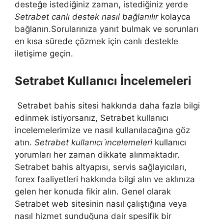
desteğe istediğiniz zaman, istediğiniz yerde
Setrabet canlı destek nasıl bağlanılır
kolayca
bağlanın.Sorularınıza yanıt bulmak ve sorunları
en kısa sürede çözmek için canlı destekle
iletişime geçin.
Setrabet Kullanıcı İncelemeleri
Setrabet bahis sitesi hakkında daha fazla bilgi
edinmek istiyorsanız, Setrabet kullanıcı
incelemelerimize ve nasıl kullanılacağına göz
atın.
Setrabet kullanıcı i̇ncelemeleri
kullanıcı
yorumları her zaman dikkate alınmaktadır.
Setrabet bahis altyapısı, servis sağlayıcıları,
forex faaliyetleri hakkında bilgi alın ve aklınıza
gelen her konuda fikir alın. Genel olarak
Setrabet web sitesinin nasıl çalıştığına veya
nasıl hizmet sunduğuna dair spesifik bir