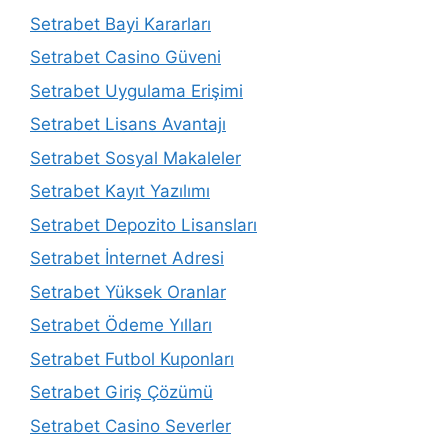
Setrabet Bayi Kararları
Setrabet Casino Güveni
Setrabet Uygulama Erişimi
Setrabet Lisans Avantajı
Setrabet Sosyal Makaleler
Setrabet Kayıt Yazılımı
Setrabet Depozito Lisansları
Setrabet İnternet Adresi
Setrabet Yüksek Oranlar
Setrabet Ödeme Yılları
Setrabet Futbol Kuponları
Setrabet Giriş Çözümü
Setrabet Casino Severler