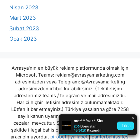
Nisan 2023
Mart 2023
Şubat 2023
Ocak 2023
Avrasya'nın en büyük reklam platformunda olmak için
Microsoft Teams:
reklam@avrasyamarketing.com
adresimizden veya Telegram: @Avrasyamarketing
adresimizden irtibat kurabilirsiniz. (Tek iletişim
adreslerimiz teams / telegram ve mail adresimizdir.
Harici hiçbir iletişim adresimiz bulunmamaktadır.
Lütfen itibar etmeyiniz.) Türkiye yasalarına göre 7258
sayılı kanun uyarınca yasa dışı bahis oynamanın
cezaları mevcuttur. Şu an bulunduğunuz site hiç bir
şekilde illegal bahis oyunları oynatmıyor ve oynamaya
aracı olmuyordur.
pirobet
|
yallabet
|
panterbahissitesi