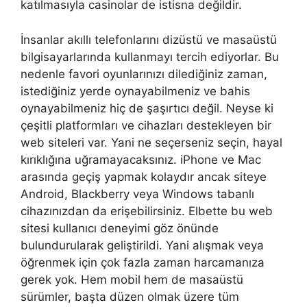
katılmasıyla casinolar de istisna değildir.
İnsanlar akıllı telefonlarını dizüstü ve masaüstü
bilgisayarlarında kullanmayı tercih ediyorlar. Bu
nedenle favori oyunlarınızı dilediğiniz zaman,
istediğiniz yerde oynayabilmeniz ve bahis
oynayabilmeniz hiç de şaşırtıcı değil. Neyse ki
çeşitli platformları ve cihazları destekleyen bir
web siteleri var. Yani ne seçerseniz seçin, hayal
kırıklığına uğramayacaksınız. iPhone ve Mac
arasında geçiş yapmak kolaydır ancak siteye
Android, Blackberry veya Windows tabanlı
cihazınızdan da erişebilirsiniz. Elbette bu web
sitesi kullanıcı deneyimi göz önünde
bulundurularak geliştirildi. Yani alışmak veya
öğrenmek için çok fazla zaman harcamanıza
gerek yok. Hem mobil hem de masaüstü
sürümler, başta düzen olmak üzere tüm