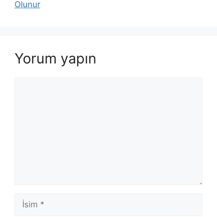
Olunur
Yorum yapın
Yorum
İsim