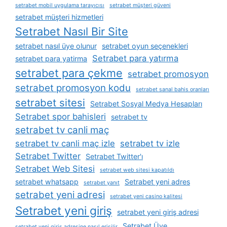
setrabet mobil uygulama tarayıcısı
setrabet müşteri güveni
setrabet müşteri hizmetleri
Setrabet Nasıl Bir Site
setrabet nasıl üye olunur
setrabet oyun seçenekleri
Setrabet para yatırma
setrabet para yatirma
setrabet para çekme
setrabet promosyon
setrabet promosyon kodu
setrabet sanal bahis oranları
setrabet sitesi
Setrabet Sosyal Medya Hesapları
Setrabet spor bahisleri
setrabet tv
setrabet tv canli maç
setrabet tv canli maç izle
setrabet tv izle
Setrabet Twitter
Setrabet Twitter'ı
Setrabet Web Sitesi
setrabet web sitesi kapatıldı
setrabet whatsapp
Setrabet yeni adres
setrabet yanıt
setrabet yeni adresi
setrabet yeni casino kalitesi
Setrabet yeni giriş
setrabet yeni giriş adresi
Setrabet Üye
setrabet yeni giriş adresine nasıl erişilir