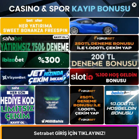
×
Setrabet GİRİŞ İÇİN TIKLAYINIZ!