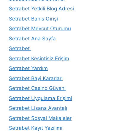
Setrabet Yetkili Blog Adresi
Setrabet Bahis Girişi
Setrabet Mevcut Oturumu
Setrabet Ana Sayfa
Setrabet
Setrabet Kesintisiz Erişim
Setrabet Yardım
Setrabet Bayi Kararları
Setrabet Casino Güveni
Setrabet Uygulama Erişimi
Setrabet Lisans Avantajı
Setrabet Sosyal Makaleler
Setrabet Kayıt Yazılımı