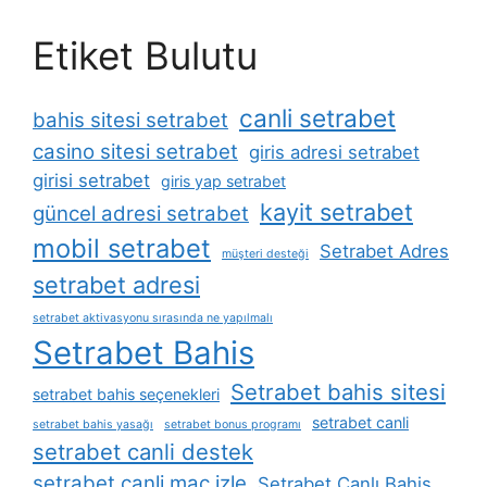
Etiket Bulutu
canli setrabet
bahis sitesi setrabet
casino sitesi setrabet
giris adresi setrabet
girisi setrabet
giris yap setrabet
kayit setrabet
güncel adresi setrabet
mobil setrabet
Setrabet Adres
müşteri desteği
setrabet adresi
setrabet aktivasyonu sırasında ne yapılmalı
Setrabet Bahis
Setrabet bahis sitesi
setrabet bahis seçenekleri
setrabet canli
setrabet bahis yasağı
setrabet bonus programı
setrabet canli destek
setrabet canli maç izle
Setrabet Canlı Bahis