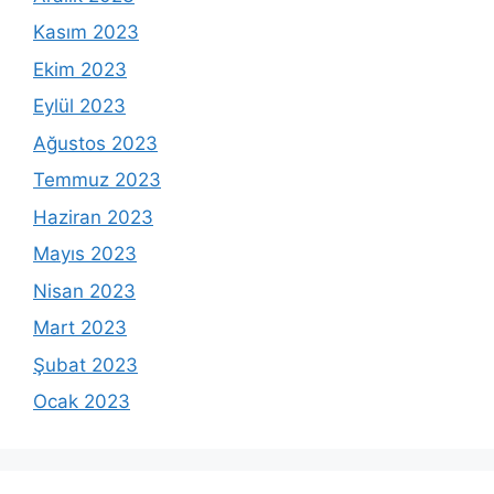
Kasım 2023
Ekim 2023
Eylül 2023
Ağustos 2023
Temmuz 2023
Haziran 2023
Mayıs 2023
Nisan 2023
Mart 2023
Şubat 2023
Ocak 2023