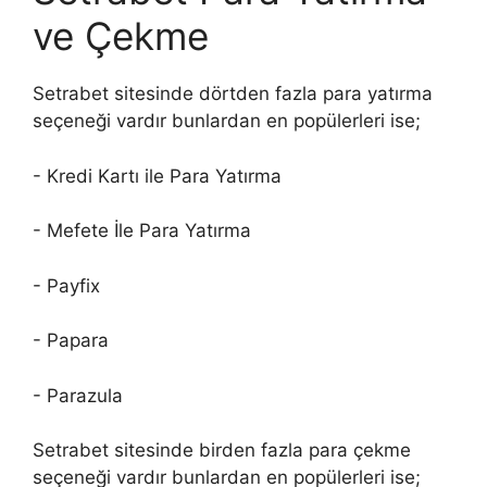
ve Çekme
Setrabet sitesinde dörtden fazla para yatırma
seçeneği vardır bunlardan en popülerleri ise;
- Kredi Kartı ile Para Yatırma
- Mefete İle Para Yatırma
- Payfix
- Papara
- Parazula
Setrabet sitesinde birden fazla para çekme
seçeneği vardır bunlardan en popülerleri ise;