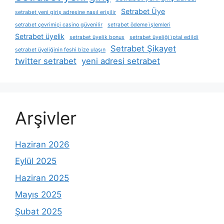
Setrabet Üye
setrabet yeni giriş adresine nasıl erişilir
setrabet çevrimiçi casino güvenilir
setrabet ödeme i̇şlemleri
Setrabet üyelik
setrabet üyelik bonus
setrabet üyeliği i̇ptal edildi
Setrabet Şikayet
setrabet üyeliğinin feshi bize ulaşın
twitter setrabet
yeni adresi setrabet
Arşivler
Haziran 2026
Eylül 2025
Haziran 2025
Mayıs 2025
Şubat 2025