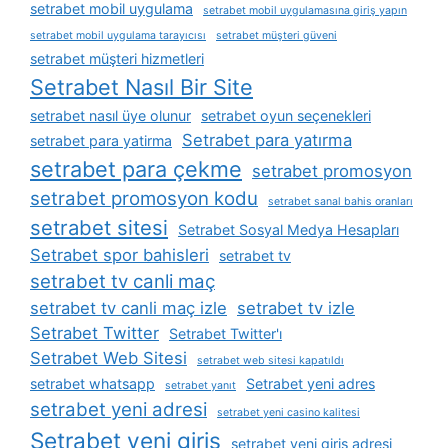
setrabet mobil uygulama
setrabet mobil uygulamasına giriş yapın
setrabet mobil uygulama tarayıcısı
setrabet müşteri güveni
setrabet müşteri hizmetleri
Setrabet Nasıl Bir Site
setrabet nasıl üye olunur
setrabet oyun seçenekleri
Setrabet para yatırma
setrabet para yatirma
setrabet para çekme
setrabet promosyon
setrabet promosyon kodu
setrabet sanal bahis oranları
setrabet sitesi
Setrabet Sosyal Medya Hesapları
Setrabet spor bahisleri
setrabet tv
setrabet tv canli maç
setrabet tv canli maç izle
setrabet tv izle
Setrabet Twitter
Setrabet Twitter'ı
Setrabet Web Sitesi
setrabet web sitesi kapatıldı
setrabet whatsapp
Setrabet yeni adres
setrabet yanıt
setrabet yeni adresi
setrabet yeni casino kalitesi
Setrabet yeni giriş
setrabet yeni giriş adresi