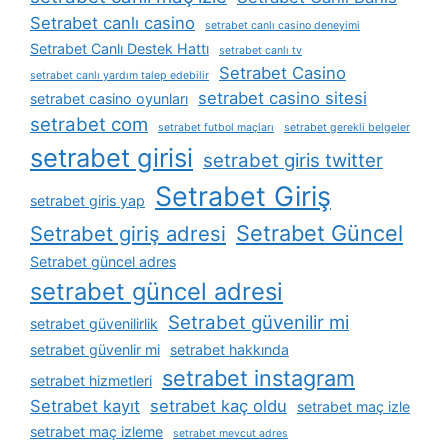
Setrabet canlı casino
setrabet canlı casino deneyimi
Setrabet Canlı Destek Hattı
setrabet canlı tv
Setrabet Casino
setrabet canlı yardım talep edebilir
setrabet casino sitesi
setrabet casino oyunları
setrabet com
setrabet futbol maçları
setrabet gerekli belgeler
setrabet girisi
setrabet giris twitter
Setrabet Giriş
setrabet giris yap
Setrabet Güncel
Setrabet giriş adresi
Setrabet güncel adres
setrabet güncel adresi
Setrabet güvenilir mi
setrabet güvenilirlik
setrabet güvenlir mi
setrabet hakkında
setrabet instagram
setrabet hizmetleri
Setrabet kayıt
setrabet kaç oldu
setrabet maç izle
setrabet maç izleme
setrabet mevcut adres