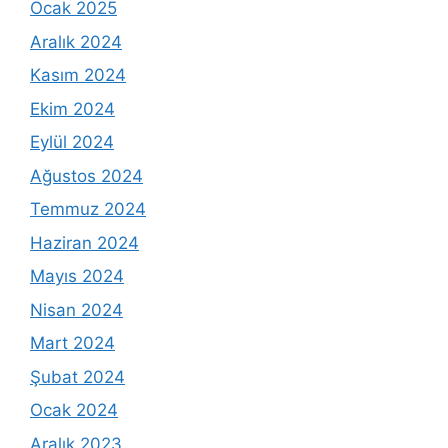
Ocak 2025
Aralık 2024
Kasım 2024
Ekim 2024
Eylül 2024
Ağustos 2024
Temmuz 2024
Haziran 2024
Mayıs 2024
Nisan 2024
Mart 2024
Şubat 2024
Ocak 2024
Aralık 2023