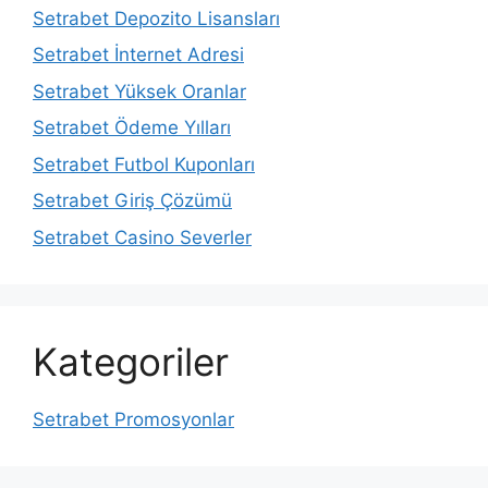
Setrabet Depozito Lisansları
Setrabet İnternet Adresi
Setrabet Yüksek Oranlar
Setrabet Ödeme Yılları
Setrabet Futbol Kuponları
Setrabet Giriş Çözümü
Setrabet Casino Severler
Kategoriler
Setrabet Promosyonlar