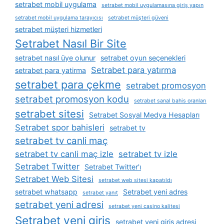
setrabet mobil uygulama
setrabet mobil uygulamasına giriş yapın
setrabet mobil uygulama tarayıcısı
setrabet müşteri güveni
setrabet müşteri hizmetleri
Setrabet Nasıl Bir Site
setrabet nasıl üye olunur
setrabet oyun seçenekleri
Setrabet para yatırma
setrabet para yatirma
setrabet para çekme
setrabet promosyon
setrabet promosyon kodu
setrabet sanal bahis oranları
setrabet sitesi
Setrabet Sosyal Medya Hesapları
Setrabet spor bahisleri
setrabet tv
setrabet tv canli maç
setrabet tv canli maç izle
setrabet tv izle
Setrabet Twitter
Setrabet Twitter'ı
Setrabet Web Sitesi
setrabet web sitesi kapatıldı
setrabet whatsapp
Setrabet yeni adres
setrabet yanıt
setrabet yeni adresi
setrabet yeni casino kalitesi
Setrabet yeni giriş
setrabet yeni giriş adresi