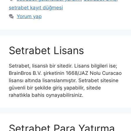
setrabet kayıt düğmesi
Yorum yap
Setrabet Lisans
Setrabet, lisanslı bir sitedir. Lisans bilgileri ise;
BrainBros B.V. şirketinin 1668/JAZ Nolu Curacao
lisansı altında lisanslanmıştır. Setrabet sitesine
güvenli bir şekilde giriş yapabilir, sitede
rahatlıkla bahis oynayabilirsiniz.
Setrabet Para Yatırma