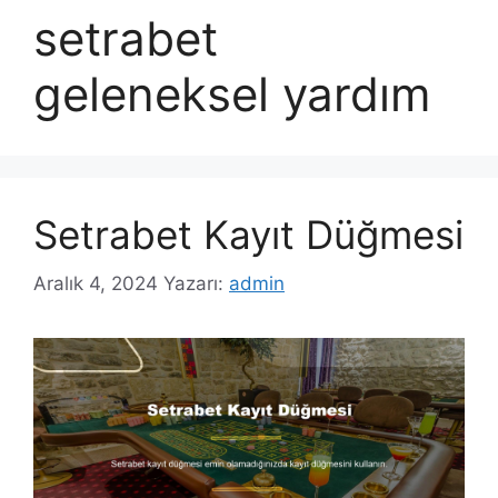
setrabet
geleneksel yardım
Setrabet Kayıt Düğmesi
Aralık 4, 2024
Yazarı:
admin