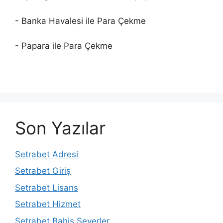
- Banka Havalesi ile Para Çekme
- Papara ile Para Çekme
Son Yazılar
Setrabet Adresi
Setrabet Giriş
Setrabet Lisans
Setrabet Hizmet
Setrabet Bahis Severler