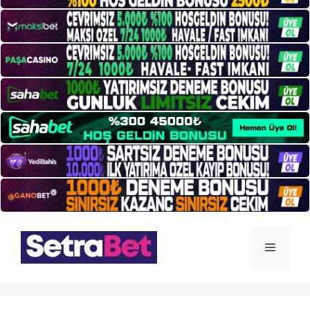
İçeriğe
atla
Menü