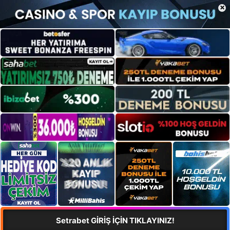
×
Setrabet GİRİŞ İÇİN TIKLAYINIZ!