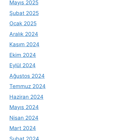
Mayıs 2025
Şubat 2025
Ocak 2025
Aralık 2024
Kasım 2024
Ekim 2024
Eylül 2024
Ağustos 2024
Temmuz 2024
Haziran 2024
Mayıs 2024
Nisan 2024
Mart 2024
Şubat 2024