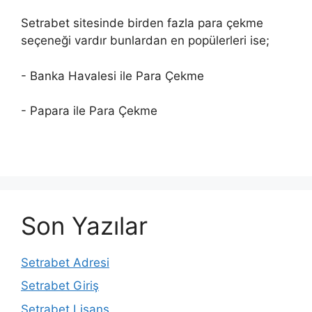
Setrabet sitesinde birden fazla para çekme
seçeneği vardır bunlardan en popülerleri ise;
- Banka Havalesi ile Para Çekme
- Papara ile Para Çekme
Son Yazılar
Setrabet Adresi
Setrabet Giriş
Setrabet Lisans