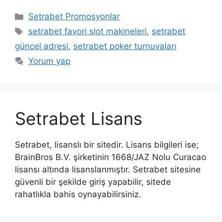
Kategoriler
Setrabet Promosyonlar
Etiketler
setrabet favori slot makineleri
,
setrabet
güncel adresi
,
setrabet poker turnuvaları
Yorum yap
Setrabet Lisans
Setrabet, lisanslı bir sitedir. Lisans bilgileri ise;
BrainBros B.V. şirketinin 1668/JAZ Nolu Curacao
lisansı altında lisanslanmıştır. Setrabet sitesine
güvenli bir şekilde giriş yapabilir, sitede
rahatlıkla bahis oynayabilirsiniz.