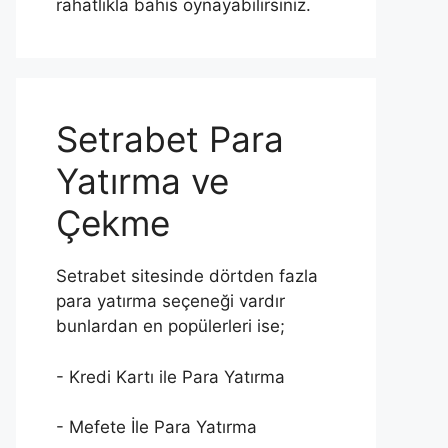
rahatlıkla bahis oynayabilirsiniz.
Setrabet Para
Yatırma ve
Çekme
Setrabet sitesinde dörtden fazla
para yatırma seçeneği vardır
bunlardan en popülerleri ise;
- Kredi Kartı ile Para Yatırma
- Mefete İle Para Yatırma