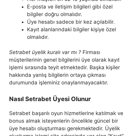
E-posta ve iletişim bilgileri gibi özel
bilgiler doğru olmalıdır.
Üye hesabı sadece bir kez açılabilir.
Kayıt alanlarındaki bilgiler kişiye özel
olmalıdır.
Setrabet üyelik kuralı var mı ?
Firması
müşterilerinin genel bilgilerini üye olarak kayıt
işlemi sırasında teyit etmektedir. Başka kişiler
hakkında yanlış bilgilerin ortaya çıkması
durumunda işleminiz onaylanmayacaktır.
Nasıl Setrabet Üyesi Olunur
Setrabet başarılı oyun hizmetlerine katılmak ve
bonus almak isteyenlerin öncelikle güncel bir
üye hesabı oluşturması gerekmektedir. Üyelik
oluşturma işlemi site adresinde yer alan “Kayıt”