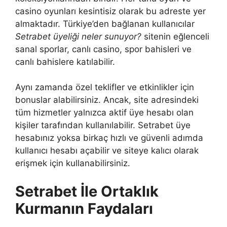
casino oyunları kesintisiz olarak bu adreste yer
almaktadır. Türkiye’den bağlanan kullanıcılar
Setrabet üyeliği neler sunuyor?
sitenin eğlenceli
sanal sporlar, canlı casino, spor bahisleri ve
canlı bahislere katılabilir.
Aynı zamanda özel teklifler ve etkinlikler için
bonuslar alabilirsiniz. Ancak, site adresindeki
tüm hizmetler yalnızca aktif üye hesabı olan
kişiler tarafından kullanılabilir. Setrabet üye
hesabınız yoksa birkaç hızlı ve güvenli adımda
kullanıcı hesabı açabilir ve siteye kalıcı olarak
erişmek için kullanabilirsiniz.
Setrabet İle Ortaklık
Kurmanın Faydaları