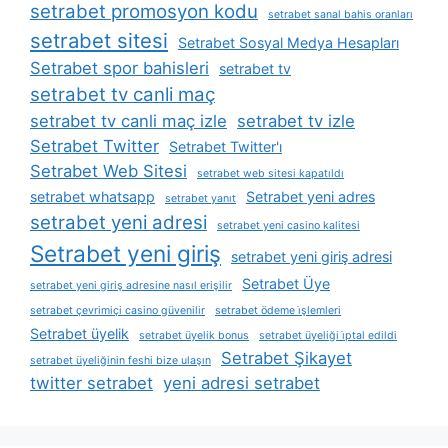
setrabet promosyon kodu
setrabet sanal bahis oranları
setrabet sitesi
Setrabet Sosyal Medya Hesapları
Setrabet spor bahisleri
setrabet tv
setrabet tv canli maç
setrabet tv canli maç izle
setrabet tv izle
Setrabet Twitter
Setrabet Twitter'ı
Setrabet Web Sitesi
setrabet web sitesi kapatıldı
setrabet whatsapp
Setrabet yeni adres
setrabet yanıt
setrabet yeni adresi
setrabet yeni casino kalitesi
Setrabet yeni giriş
setrabet yeni giriş adresi
Setrabet Üye
setrabet yeni giriş adresine nasıl erişilir
setrabet çevrimiçi casino güvenilir
setrabet ödeme i̇şlemleri
Setrabet üyelik
setrabet üyelik bonus
setrabet üyeliği i̇ptal edildi
Setrabet Şikayet
setrabet üyeliğinin feshi bize ulaşın
twitter setrabet
yeni adresi setrabet