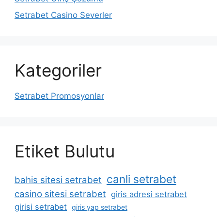
Setrabet Casino Severler
Kategoriler
Setrabet Promosyonlar
Etiket Bulutu
canli setrabet
bahis sitesi setrabet
casino sitesi setrabet
giris adresi setrabet
girisi setrabet
giris yap setrabet