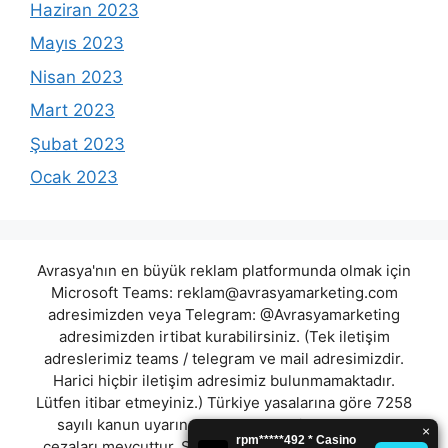
Haziran 2023
Mayıs 2023
Nisan 2023
Mart 2023
Şubat 2023
Ocak 2023
Avrasya'nın en büyük reklam platformunda olmak için
Microsoft Teams:
reklam@avrasyamarketing.com
adresimizden veya Telegram: @Avrasyamarketing
adresimizden irtibat kurabilirsiniz. (Tek iletişim
adreslerimiz teams / telegram ve mail adresimizdir.
Harici hiçbir iletişim adresimiz bulunmamaktadır.
Lütfen itibar etmeyiniz.) Türkiye yasalarına göre 7258
sayılı kanun uyarınca yasa dışı bahis oynamanın
cezaları mevcuttur. Şu an bulunduğunuz site hiç bir