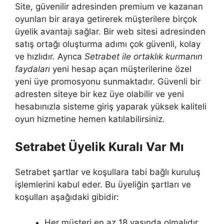
Site, güvenilir adresinden premium ve kazanan
oyunları bir araya getirerek müşterilere birçok
üyelik avantajı sağlar. Bir web sitesi adresinden
satış ortağı oluşturma adımı çok güvenli, kolay
ve hızlıdır. Ayrıca
Setrabet ile ortaklık kurmanın
faydaları
yeni hesap açan müşterilerine özel
yeni üye promosyonu sunmaktadır. Güvenli bir
adresten siteye bir kez üye olabilir ve yeni
hesabınızla sisteme giriş yaparak yüksek kaliteli
oyun hizmetine hemen katılabilirsiniz.
Setrabet Üyelik Kuralı Var Mı
Setrabet şartlar ve koşullara tabi bağlı kuruluş
işlemlerini kabul eder. Bu üyeliğin şartları ve
koşulları aşağıdaki gibidir:
Her müşteri en az 18 yaşında olmalıdır.