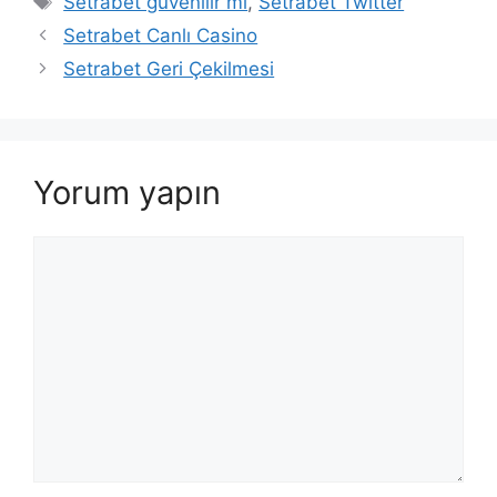
Setrabet güvenilir mi
,
Setrabet Twitter
Setrabet Canlı Casino
Setrabet Geri Çekilmesi
Yorum yapın
Yorum