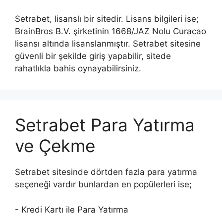
Setrabet, lisanslı bir sitedir. Lisans bilgileri ise;
BrainBros B.V. şirketinin 1668/JAZ Nolu Curacao
lisansı altında lisanslanmıştır. Setrabet sitesine
güvenli bir şekilde giriş yapabilir, sitede
rahatlıkla bahis oynayabilirsiniz.
Setrabet Para Yatırma
ve Çekme
Setrabet sitesinde dörtden fazla para yatırma
seçeneği vardır bunlardan en popülerleri ise;
- Kredi Kartı ile Para Yatırma