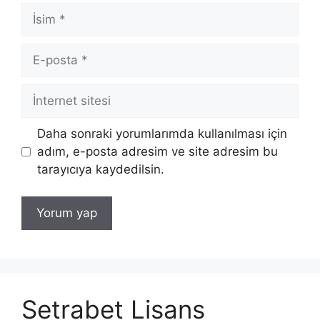
İsim
E-
posta
İnternet
sitesi
Daha sonraki yorumlarımda kullanılması için
adım, e-posta adresim ve site adresim bu
tarayıcıya kaydedilsin.
Setrabet Lisans