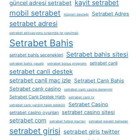
kayit setrabet
güncel adresi setrabet
mobil setrabet
Setrabet Adres
müşteri desteği
setrabet adresi
setrabet aktivasyonu sırasında ne yapılmalı
Setrabet Bahis
Setrabet bahis sitesi
setrabet bahis seçenekleri
setrabet canli
setrabet bahis yasağı
setrabet bonus programı
setrabet canli destek
setrabet canli maç izle
Setrabet Canlı Bahis
Setrabet canlı casino
setrabet canlı casino deneyimi
Setrabet Canlı Destek Hattı
setrabet canlı tv
Setrabet Casino
setrabet canlı yardım talep edebilir
setrabet casino sitesi
setrabet casino oyunları
setrabet com
setrabet futbol maçları
setrabet gerekli belgeler
setrabet girisi
setrabet giris twitter