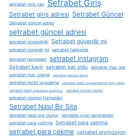
Setrabet Giriş
setrabet giris yap
Setrabet Güncel
Setrabet giriş adresi
Setrabet güncel adres
setrabet güncel adresi
Setrabet güvenilir mi
setrabet güvenilirlik
setrabet güvenlir mi
setrabet hakkında
setrabet instagram
setrabet hizmetleri
Setrabet kayıt
setrabet kaç oldu
setrabet maç izle
setrabet maç izleme
setrabet mevcut adres
setrabet mobil uygulama
setrabet mobil uygulamasına giriş yapın
setrabet mobil uygulama tarayıcısı
setrabet müşteri güveni
setrabet müşteri hizmetleri
Setrabet Nasıl Bir Site
setrabet nasıl üye olunur
setrabet oyun seçenekleri
Setrabet para yatırma
setrabet para yatirma
setrabet para çekme
setrabet promosyon