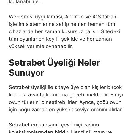
kullanabilirler.
Web sitesi uygulaması, Android ve iOS tabanlı
işletim sistemlerine sahip hemen hemen tüm
cihazlarda her zaman kusursuz çalışır. Sitedeki
tüm oyunlar en keyifli şekilde ve her zaman
yüksek verimle oynanabilir.
Setrabet Üyeliği Neler
Sunuyor
Setrabet üyeliği ile siteye üye olan kişiler birçok
konuda avantajlı duruma geçebilmektedir. En iyi
oyun türlerini birleştirebilirler. Ayrıca, çoğu oyun
için çoğu zaman en yüksek seviye oranını alırlar.
Setrabet en kapsamlı çevrimiçi casino
koleksiyonlarından biridir. Her türlü oyun ve