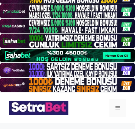
İçeriğe
atla
Menü