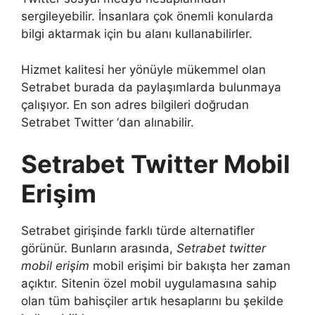
sergileyebilir. İnsanlara çok önemli konularda
bilgi aktarmak için bu alanı kullanabilirler.
Hizmet kalitesi her yönüyle mükemmel olan
Setrabet burada da paylaşımlarda bulunmaya
çalışıyor. En son adres bilgileri doğrudan
Setrabet Twitter ‘dan alınabilir.
Setrabet Twitter Mobil
Erişim
Setrabet girişinde farklı türde alternatifler
görünür. Bunların arasında,
Setrabet twitter
mobil erişim
mobil erişimi bir bakışta her zaman
açıktır. Sitenin özel mobil uygulamasına sahip
olan tüm bahisçiler artık hesaplarını bu şekilde