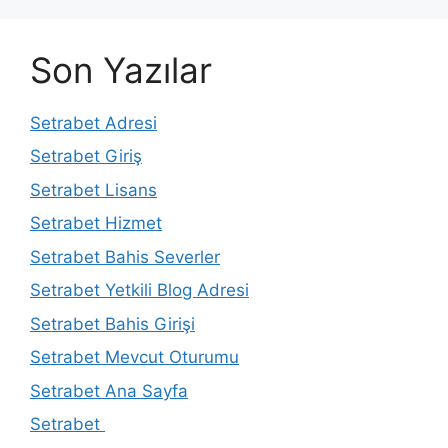
Son Yazılar
Setrabet Adresi
Setrabet Giriş
Setrabet Lisans
Setrabet Hizmet
Setrabet Bahis Severler
Setrabet Yetkili Blog Adresi
Setrabet Bahis Girişi
Setrabet Mevcut Oturumu
Setrabet Ana Sayfa
Setrabet