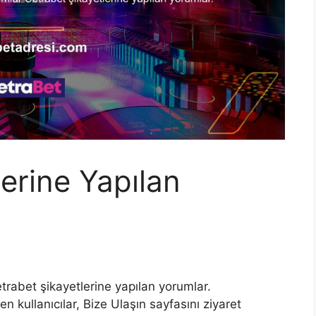
erine Yapılan
trabet şikayetlerine yapılan yorumlar.
yen kullanıcılar, Bize Ulaşın sayfasını ziyaret