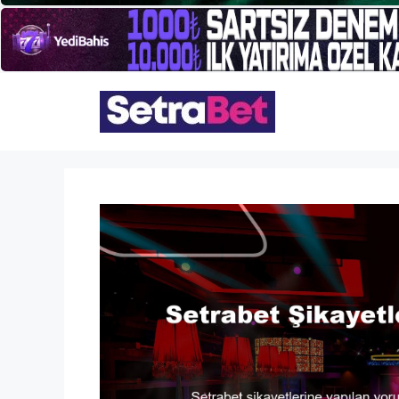
İçeriğe
atla