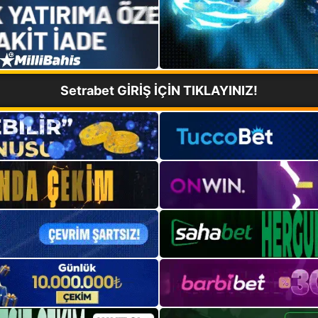
Setrabet GİRİŞ İÇİN TIKLAYINIZ!