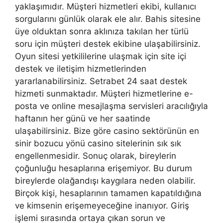
yaklaşımıdır. Müşteri hizmetleri ekibi, kullanıcı
sorgularını günlük olarak ele alır. Bahis sitesine
üye olduktan sonra aklınıza takılan her türlü
soru için müşteri destek ekibine ulaşabilirsiniz.
Oyun sitesi yetkililerine ulaşmak için site içi
destek ve iletişim hizmetlerinden
yararlanabilirsiniz. Setrabet 24 saat destek
hizmeti sunmaktadır. Müşteri hizmetlerine e-
posta ve online mesajlaşma servisleri aracılığıyla
haftanın her günü ve her saatinde
ulaşabilirsiniz. Bize göre casino sektörünün en
sinir bozucu yönü casino sitelerinin sık sık
engellenmesidir. Sonuç olarak, bireylerin
çoğunluğu hesaplarına erişemiyor. Bu durum
bireylerde olağandışı kaygılara neden olabilir.
Birçok kişi, hesaplarının tamamen kapatıldığına
ve kimsenin erişemeyeceğine inanıyor. Giriş
işlemi sırasında ortaya çıkan sorun ve