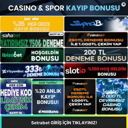
×
Setrabet GİRİŞ İÇİN TIKLAYINIZ!