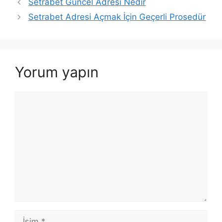
Setrabet Güncel Adresi Nedir
Setrabet Adresi Açmak İçin Geçerli Prosedür
Yorum yapın
Yorum
İsim