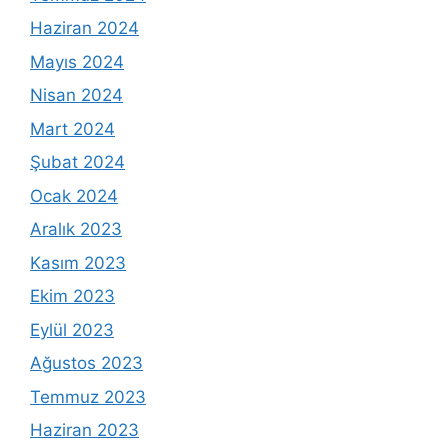
Haziran 2024
Mayıs 2024
Nisan 2024
Mart 2024
Şubat 2024
Ocak 2024
Aralık 2023
Kasım 2023
Ekim 2023
Eylül 2023
Ağustos 2023
Temmuz 2023
Haziran 2023