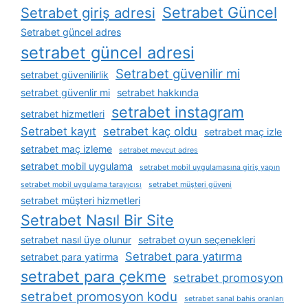
Setrabet Güncel
Setrabet giriş adresi
Setrabet güncel adres
setrabet güncel adresi
Setrabet güvenilir mi
setrabet güvenilirlik
setrabet güvenlir mi
setrabet hakkında
setrabet instagram
setrabet hizmetleri
Setrabet kayıt
setrabet kaç oldu
setrabet maç izle
setrabet maç izleme
setrabet mevcut adres
setrabet mobil uygulama
setrabet mobil uygulamasına giriş yapın
setrabet mobil uygulama tarayıcısı
setrabet müşteri güveni
setrabet müşteri hizmetleri
Setrabet Nasıl Bir Site
setrabet nasıl üye olunur
setrabet oyun seçenekleri
Setrabet para yatırma
setrabet para yatirma
setrabet para çekme
setrabet promosyon
setrabet promosyon kodu
setrabet sanal bahis oranları