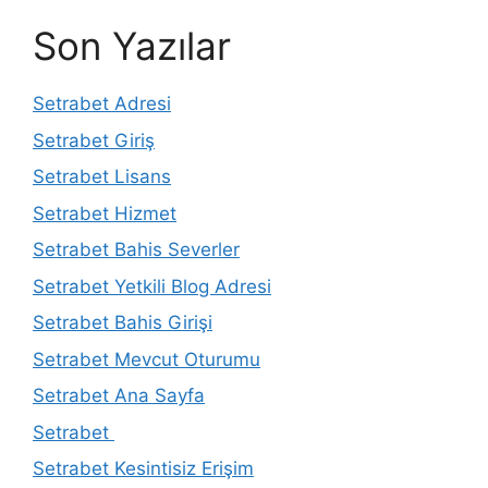
Son Yazılar
Setrabet Adresi
Setrabet Giriş
Setrabet Lisans
Setrabet Hizmet
Setrabet Bahis Severler
Setrabet Yetkili Blog Adresi
Setrabet Bahis Girişi
Setrabet Mevcut Oturumu
Setrabet Ana Sayfa
Setrabet
Setrabet Kesintisiz Erişim