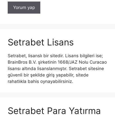
Setrabet Lisans
Setrabet, lisanslı bir sitedir. Lisans bilgileri ise;
BrainBros B.V. şirketinin 1668/JAZ Nolu Curacao
lisansı altında lisanslanmıştır. Setrabet sitesine
güvenli bir şekilde giriş yapabilir, sitede
rahatlıkla bahis oynayabilirsiniz.
Setrabet Para Yatırma