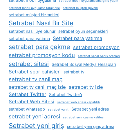
setrabet mobil uygulama
setrabet mobil uygulamasına giriş yapın
setrabet mobil uygulama tarayıcısı
setrabet müşteri güveni
setrabet müşteri hizmetleri
Setrabet Nasıl Bir Site
setrabet nasıl üye olunur
setrabet oyun seçenekleri
Setrabet para yatırma
setrabet para yatirma
setrabet para çekme
setrabet promosyon
setrabet promosyon kodu
setrabet sanal bahis oranları
setrabet sitesi
Setrabet Sosyal Medya Hesapları
Setrabet spor bahisleri
setrabet tv
setrabet tv canli maç
setrabet tv canli maç izle
setrabet tv izle
Setrabet Twitter
Setrabet Twitter'ı
Setrabet Web Sitesi
setrabet web sitesi kapatıldı
setrabet whatsapp
Setrabet yeni adres
setrabet yanıt
setrabet yeni adresi
setrabet yeni casino kalitesi
Setrabet yeni giriş
setrabet yeni giriş adresi