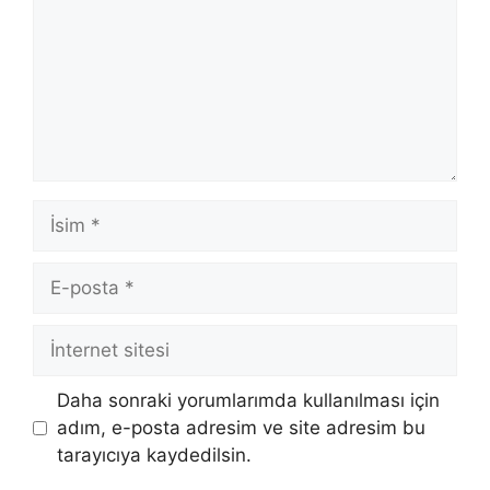
İsim
E-
posta
İnternet
sitesi
Daha sonraki yorumlarımda kullanılması için
adım, e-posta adresim ve site adresim bu
tarayıcıya kaydedilsin.