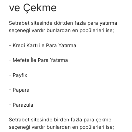
ve Çekme
Setrabet sitesinde dörtden fazla para yatırma
seçeneği vardır bunlardan en popülerleri ise;
- Kredi Kartı ile Para Yatırma
- Mefete İle Para Yatırma
- Payfix
- Papara
- Parazula
Setrabet sitesinde birden fazla para çekme
seçeneği vardır bunlardan en popülerleri ise;