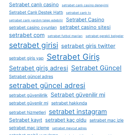
Setrabet canlı casino
setrabet canlı casino deneyimi
Setrabet Canlı Destek Hattı
setrabet canlı tv
Setrabet Casino
setrabet canlı yardım talep edebilir
setrabet casino sitesi
setrabet casino oyunları
setrabet com
setrabet futbol maçları
setrabet gerekli belgeler
setrabet girisi
setrabet giris twitter
Setrabet Giriş
setrabet giris yap
Setrabet Güncel
Setrabet giriş adresi
Setrabet güncel adres
setrabet güncel adresi
Setrabet güvenilir mi
setrabet güvenilirlik
setrabet güvenlir mi
setrabet hakkında
setrabet instagram
setrabet hizmetleri
Setrabet kayıt
setrabet kaç oldu
setrabet maç izle
setrabet maç izleme
setrabet mevcut adres