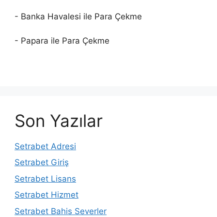
- Banka Havalesi ile Para Çekme
- Papara ile Para Çekme
Son Yazılar
Setrabet Adresi
Setrabet Giriş
Setrabet Lisans
Setrabet Hizmet
Setrabet Bahis Severler