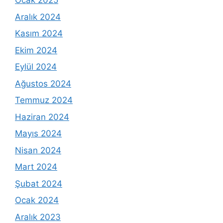
Ocak 2025
Aralık 2024
Kasım 2024
Ekim 2024
Eylül 2024
Ağustos 2024
Temmuz 2024
Haziran 2024
Mayıs 2024
Nisan 2024
Mart 2024
Şubat 2024
Ocak 2024
Aralık 2023