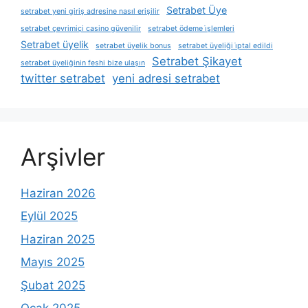
Setrabet Üye
setrabet yeni giriş adresine nasıl erişilir
setrabet çevrimiçi casino güvenilir
setrabet ödeme i̇şlemleri
Setrabet üyelik
setrabet üyelik bonus
setrabet üyeliği i̇ptal edildi
Setrabet Şikayet
setrabet üyeliğinin feshi bize ulaşın
twitter setrabet
yeni adresi setrabet
Arşivler
Haziran 2026
Eylül 2025
Haziran 2025
Mayıs 2025
Şubat 2025