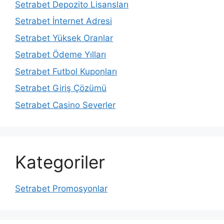
Setrabet Depozito Lisansları
Setrabet İnternet Adresi
Setrabet Yüksek Oranlar
Setrabet Ödeme Yılları
Setrabet Futbol Kuponları
Setrabet Giriş Çözümü
Setrabet Casino Severler
Kategoriler
Setrabet Promosyonlar