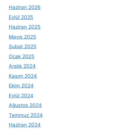
Haziran 2026
Eylül 2025
Haziran 2025
Mayıs 2025
Şubat 2025
Ocak 2025
Aralık 2024
Kasım 2024
Ekim 2024
Eylül 2024
Ağustos 2024
Temmuz 2024
Haziran 2024