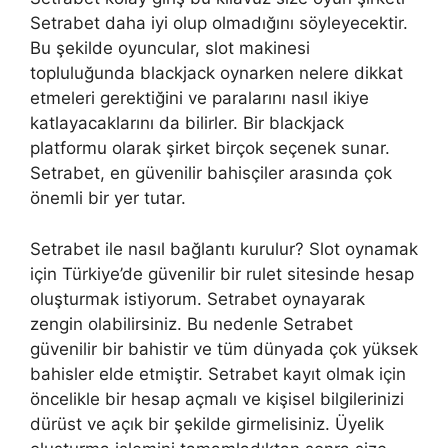
Setrabet daha iyi olup olmadığını söyleyecektir.
Bu şekilde oyuncular, slot makinesi
topluluğunda blackjack oynarken nelere dikkat
etmeleri gerektiğini ve paralarını nasıl ikiye
katlayacaklarını da bilirler. Bir blackjack
platformu olarak şirket birçok seçenek sunar.
Setrabet, en güvenilir bahisçiler arasında çok
önemli bir yer tutar.
Setrabet ile nasıl bağlantı kurulur? Slot oynamak
için Türkiye’de güvenilir bir rulet sitesinde hesap
oluşturmak istiyorum. Setrabet oynayarak
zengin olabilirsiniz. Bu nedenle Setrabet
güvenilir bir bahistir ve tüm dünyada çok yüksek
bahisler elde etmiştir. Setrabet kayıt olmak için
öncelikle bir hesap açmalı ve kişisel bilgilerinizi
dürüst ve açık bir şekilde girmelisiniz. Üyelik