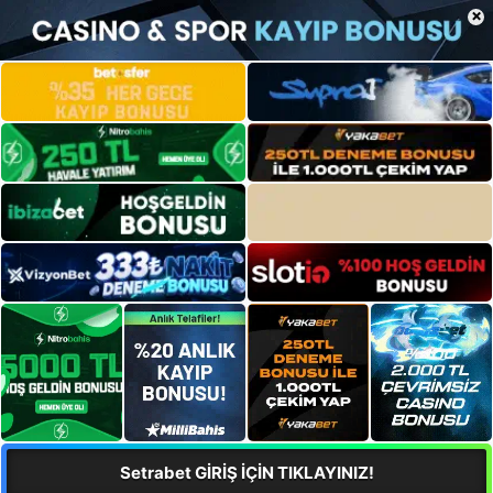
×
Setrabet GİRİŞ İÇİN TIKLAYINIZ!