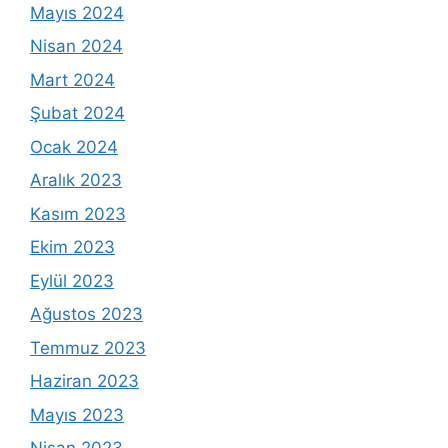
Mayıs 2024
Nisan 2024
Mart 2024
Şubat 2024
Ocak 2024
Aralık 2023
Kasım 2023
Ekim 2023
Eylül 2023
Ağustos 2023
Temmuz 2023
Haziran 2023
Mayıs 2023