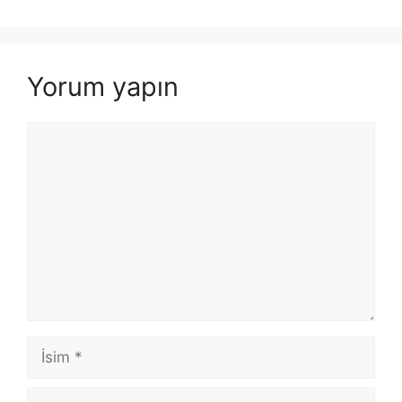
Yorum yapın
Yorum
İsim
E-