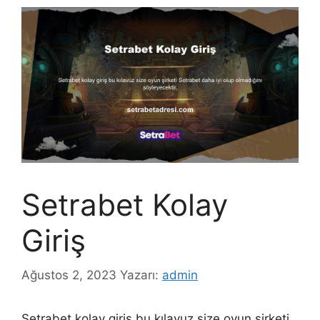
Setrabet Kolay
Giriş
Ağustos 2, 2023
Yazarı:
admin
Setrabet kolay giriş bu kılavuz size oyun şirketi