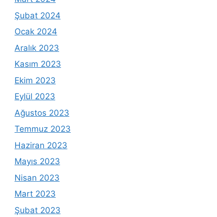
Şubat 2024
Ocak 2024
Aralık 2023
Kasım 2023
Ekim 2023
Eylül 2023
Ağustos 2023
Temmuz 2023
Haziran 2023
Mayıs 2023
Nisan 2023
Mart 2023
Şubat 2023