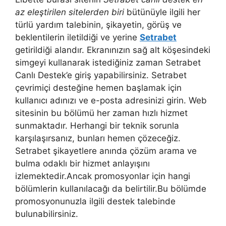
az eleştirilen sitelerden biri
bütünüyle ilgili her
türlü yardım talebinin, şikayetin, görüş ve
beklentilerin iletildiği ve yerine
Setrabet
getirildiği alandır. Ekranınızın sağ alt köşesindeki
simgeyi kullanarak istediğiniz zaman Setrabet
Canlı Destek’e giriş yapabilirsiniz. Setrabet
çevrimiçi desteğine hemen başlamak için
kullanıcı adınızı ve e-posta adresinizi girin. Web
sitesinin bu bölümü her zaman hızlı hizmet
sunmaktadır. Herhangi bir teknik sorunla
karşılaşırsanız, bunları hemen çözeceğiz.
Setrabet şikayetlere anında çözüm arama ve
bulma odaklı bir hizmet anlayışını
izlemektedir.Ancak promosyonlar için hangi
bölümlerin kullanılacağı da belirtilir.Bu bölümde
promosyonunuzla ilgili destek talebinde
bulunabilirsiniz.