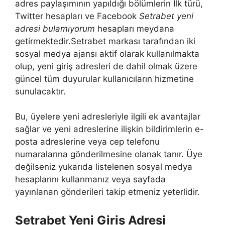
adres paylaşımının yapıldığı bölümlerin İlk türü,
Twitter hesapları ve Facebook
Setrabet yeni
adresi bulamıyorum
hesapları meydana
getirmektedir.Setrabet markası tarafından iki
sosyal medya ajansı aktif olarak kullanılmakta
olup, yeni giriş adresleri de dahil olmak üzere
güncel tüm duyurular kullanıcıların hizmetine
sunulacaktır.
Bu, üyelere yeni adresleriyle ilgili ek avantajlar
sağlar ve yeni adreslerine ilişkin bildirimlerin e-
posta adreslerine veya cep telefonu
numaralarına gönderilmesine olanak tanır. Üye
değilseniz yukarıda listelenen sosyal medya
hesaplarını kullanmanız veya sayfada
yayınlanan gönderileri takip etmeniz yeterlidir.
Setrabet Yeni Giriş Adresi