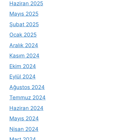
Haziran 2025
Mayıs 2025
Şubat 2025
Ocak 2025
Aralık 2024
Kasım 2024
Ekim 2024
Eylül 2024
Ağustos 2024
Temmuz 2024
Haziran 2024
Mayıs 2024
Nisan 2024
Mart 2024