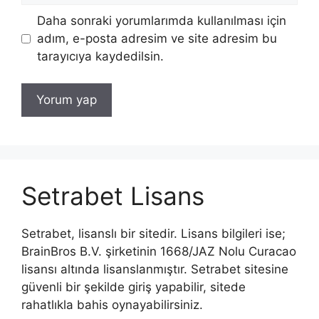
Daha sonraki yorumlarımda kullanılması için
adım, e-posta adresim ve site adresim bu
tarayıcıya kaydedilsin.
Setrabet Lisans
Setrabet, lisanslı bir sitedir. Lisans bilgileri ise;
BrainBros B.V. şirketinin 1668/JAZ Nolu Curacao
lisansı altında lisanslanmıştır. Setrabet sitesine
güvenli bir şekilde giriş yapabilir, sitede
rahatlıkla bahis oynayabilirsiniz.