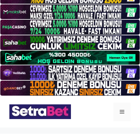
İçeriğe
atla
Menü