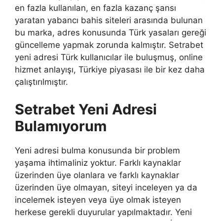
en fazla kullanılan, en fazla kazanç şansı
yaratan yabancı bahis siteleri arasında bulunan
bu marka, adres konusunda Türk yasaları gereği
güncelleme yapmak zorunda kalmıştır. Setrabet
yeni adresi Türk kullanıcılar ile buluşmuş, online
hizmet anlayışı, Türkiye piyasası ile bir kez daha
çalıştırılmıştır.
Setrabet Yeni Adresi
Bulamıyorum
Yeni adresi bulma konusunda bir problem
yaşama ihtimaliniz yoktur. Farklı kaynaklar
üzerinden üye olanlara ve farklı kaynaklar
üzerinden üye olmayan, siteyi inceleyen ya da
incelemek isteyen veya üye olmak isteyen
herkese gerekli duyurular yapılmaktadır. Yeni