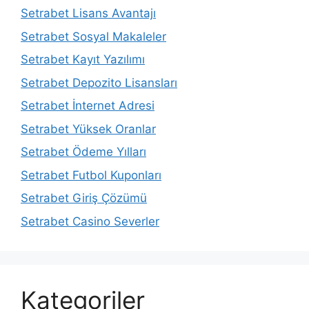
Setrabet Lisans Avantajı
Setrabet Sosyal Makaleler
Setrabet Kayıt Yazılımı
Setrabet Depozito Lisansları
Setrabet İnternet Adresi
Setrabet Yüksek Oranlar
Setrabet Ödeme Yılları
Setrabet Futbol Kuponları
Setrabet Giriş Çözümü
Setrabet Casino Severler
Kategoriler