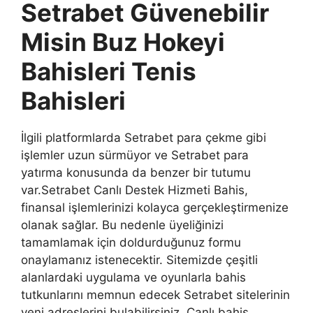
Setrabet Güvenebilir
Misin Buz Hokeyi
Bahisleri Tenis
Bahisleri
İlgili platformlarda Setrabet para çekme gibi
işlemler uzun sürmüyor ve Setrabet para
yatırma konusunda da benzer bir tutumu
var.Setrabet Canlı Destek Hizmeti Bahis,
finansal işlemlerinizi kolayca gerçekleştirmenize
olanak sağlar. Bu nedenle üyeliğinizi
tamamlamak için doldurduğunuz formu
onaylamanız istenecektir. Sitemizde çeşitli
alanlardaki uygulama ve oyunlarla bahis
tutkunlarını memnun edecek Setrabet sitelerinin
yeni adreslerini bulabilirsiniz. Canlı bahis