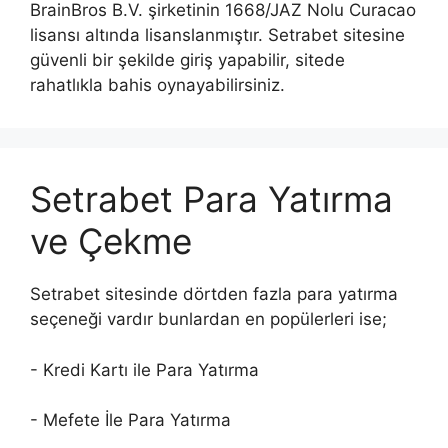
BrainBros B.V. şirketinin 1668/JAZ Nolu Curacao
lisansı altında lisanslanmıştır. Setrabet sitesine
güvenli bir şekilde giriş yapabilir, sitede
rahatlıkla bahis oynayabilirsiniz.
Setrabet Para Yatırma
ve Çekme
Setrabet sitesinde dörtden fazla para yatırma
seçeneği vardır bunlardan en popülerleri ise;
- Kredi Kartı ile Para Yatırma
- Mefete İle Para Yatırma