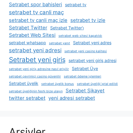
Setrabet spor bahisleri
setrabet tv
setrabet tv canli maç
setrabet tv canli maç izle
setrabet tv izle
Setrabet Twitter
Setrabet Twitter'ı
Setrabet Web Sitesi
setrabet web sitesi kapatıldı
setrabet whatsapp
Setrabet yeni adres
setrabet yanıt
setrabet yeni adresi
setrabet yeni casino kalitesi
Setrabet yeni giriş
setrabet yeni giriş adresi
Setrabet Üye
setrabet yeni giriş adresine nasıl erişilir
setrabet çevrimiçi casino güvenilir
setrabet ödeme i̇şlemleri
Setrabet üyelik
setrabet üyelik bonus
setrabet üyeliği i̇ptal edildi
Setrabet Şikayet
setrabet üyeliğinin feshi bize ulaşın
twitter setrabet
yeni adresi setrabet
Arşivler