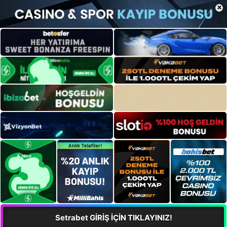
×
Setrabet GİRİŞ İÇİN TIKLAYINIZ!