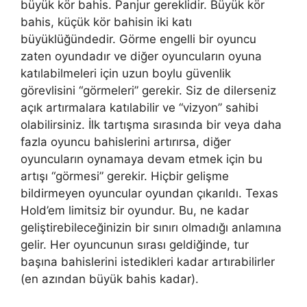
büyük kör bahis. Panjur gereklidir. Büyük kör
bahis, küçük kör bahisin iki katı
büyüklüğündedir. Görme engelli bir oyuncu
zaten oyundadır ve diğer oyuncuların oyuna
katılabilmeleri için uzun boylu güvenlik
görevlisini “görmeleri” gerekir. Siz de dilerseniz
açık artırmalara katılabilir ve “vizyon” sahibi
olabilirsiniz. İlk tartışma sırasında bir veya daha
fazla oyuncu bahislerini artırırsa, diğer
oyuncuların oynamaya devam etmek için bu
artışı “görmesi” gerekir. Hiçbir gelişme
bildirmeyen oyuncular oyundan çıkarıldı. Texas
Hold’em limitsiz bir oyundur. Bu, ne kadar
geliştirebileceğinizin bir sınırı olmadığı anlamına
gelir. Her oyuncunun sırası geldiğinde, tur
başına bahislerini istedikleri kadar artırabilirler
(en azından büyük bahis kadar).