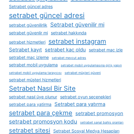
Setrabet güncel adres
setrabet güncel adresi
Setrabet güvenilir mi
setrabet güvenilirlik
setrabet güvenlir mi
setrabet hakkında
setrabet instagram
setrabet hizmetleri
Setrabet kayıt
setrabet kaç oldu
setrabet maç izle
setrabet maç izleme
setrabet mevcut adres
setrabet mobil uygulama
setrabet mobil uygulamasına giriş yapın
setrabet mobil uygulama tarayıcısı
setrabet müşteri güveni
setrabet müşteri hizmetleri
Setrabet Nasıl Bir Site
setrabet nasıl üye olunur
setrabet oyun seçenekleri
Setrabet para yatırma
setrabet para yatirma
setrabet para çekme
setrabet promosyon
setrabet promosyon kodu
setrabet sanal bahis oranları
setrabet sitesi
Setrabet Sosyal Medya Hesapları