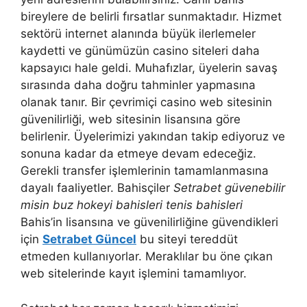
bireylere de belirli fırsatlar sunmaktadır. Hizmet
sektörü internet alanında büyük ilerlemeler
kaydetti ve günümüzün casino siteleri daha
kapsayıcı hale geldi. Muhafızlar, üyelerin savaş
sırasında daha doğru tahminler yapmasına
olanak tanır. Bir çevrimiçi casino web sitesinin
güvenilirliği, web sitesinin lisansına göre
belirlenir. Üyelerimizi yakından takip ediyoruz ve
sonuna kadar da etmeye devam edeceğiz.
Gerekli transfer işlemlerinin tamamlanmasına
dayalı faaliyetler. Bahisçiler
Setrabet güvenebilir
misin buz hokeyi bahisleri tenis bahisleri
Bahis’in lisansına ve güvenilirliğine güvendikleri
için
Setrabet Güncel
bu siteyi tereddüt
etmeden kullanıyorlar. Meraklılar bu öne çıkan
web sitelerinde kayıt işlemini tamamlıyor.