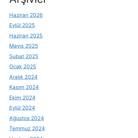
Haziran 2026
Eylül 2025
Haziran 2025
Mayıs 2025
Şubat 2025
Ocak 2025
Aralık 2024
Kasım 2024
Ekim 2024
Eylül 2024
Ağustos 2024
Temmuz 2024