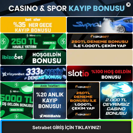
×
Setrabet GİRİŞ İÇİN TIKLAYINIZ!