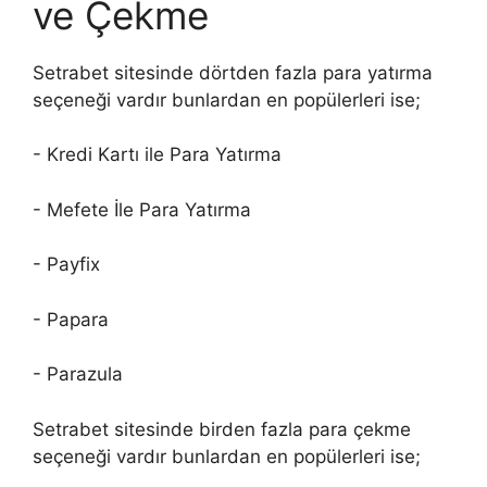
ve Çekme
Setrabet sitesinde dörtden fazla para yatırma
seçeneği vardır bunlardan en popülerleri ise;
- Kredi Kartı ile Para Yatırma
- Mefete İle Para Yatırma
- Payfix
- Papara
- Parazula
Setrabet sitesinde birden fazla para çekme
seçeneği vardır bunlardan en popülerleri ise;