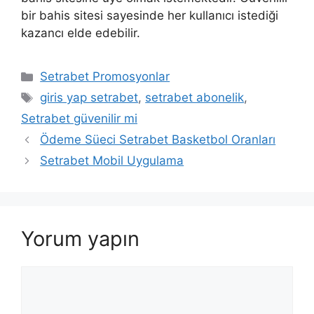
bir bahis sitesi sayesinde her kullanıcı istediği
kazancı elde edebilir.
Kategoriler
Setrabet Promosyonlar
Etiketler
giris yap setrabet
,
setrabet abonelik
,
Setrabet güvenilir mi
Ödeme Süeci Setrabet Basketbol Oranları
Setrabet Mobil Uygulama
Yorum yapın
Yorum