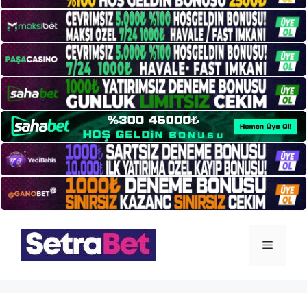
İçeriğe
atla
Menü