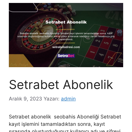
Setrabet Abonelik
Aralık 9, 2023
Yazarı:
admin
Setrabet abonelik seobahis Aboneliği Setrabet
kayıt işlemini tamamladıktan sonra, kayıt
sırasında oluşturduğunuz kullanıcı adı ve şifreyi