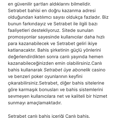
en güvenilir şartları aldıklarını bilmelidir.
Setrabet bahisi en doğru kazanma adresi
olduğundan katılımcı sayısı oldukça fazladır. Biz
bunun farkındayız ve Setrabet ile ilgili bazı
faaliyetleri destekliyoruz. Sitede sunulan
promosyonlar sayesinde kullanıcılar daha hızlı
para kazanabilecek ve Setrabet geliri ikiye
katlanacaktır. Bahis şirketinin güçlü yönlerini
değerlendirdikten sonra canlı yayında hemen
kazanabileceğinizden emin olabilirsiniz.Canlı
bahis kullanarak
Setrabet üye abonelik
casino
ve benzeri poker oyunlarının keyfini
çıkarabilirsiniz.Setrabet, diğer bahis sitelerine
göre karmaşık bonusları ve bahis sistemlerini
sevmeyen kullanıcılara net ve kaliteli bir hizmet
sunmayı amaçlamaktadır.
Setrabet canlı bahis içeriği Canlı bahis,