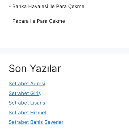
- Banka Havalesi ile Para Çekme
- Papara ile Para Çekme
Son Yazılar
Setrabet Adresi
Setrabet Giriş
Setrabet Lisans
Setrabet Hizmet
Setrabet Bahis Severler