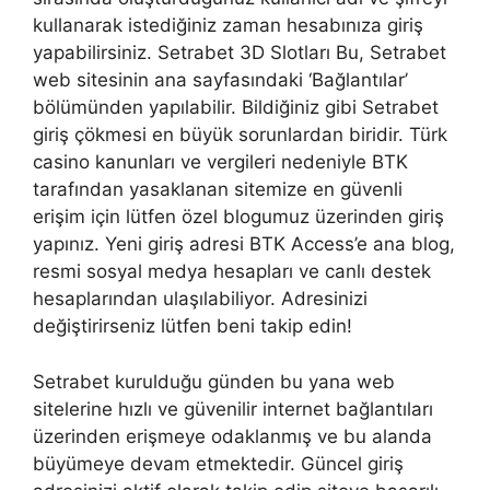
kullanarak istediğiniz zaman hesabınıza giriş
yapabilirsiniz. Setrabet 3D Slotları Bu, Setrabet
web sitesinin ana sayfasındaki ‘Bağlantılar’
bölümünden yapılabilir. Bildiğiniz gibi Setrabet
giriş çökmesi en büyük sorunlardan biridir. Türk
casino kanunları ve vergileri nedeniyle BTK
tarafından yasaklanan sitemize en güvenli
erişim için lütfen özel blogumuz üzerinden giriş
yapınız. Yeni giriş adresi BTK Access’e ana blog,
resmi sosyal medya hesapları ve canlı destek
hesaplarından ulaşılabiliyor. Adresinizi
değiştirirseniz lütfen beni takip edin!
Setrabet kurulduğu günden bu yana web
sitelerine hızlı ve güvenilir internet bağlantıları
üzerinden erişmeye odaklanmış ve bu alanda
büyümeye devam etmektedir. Güncel giriş