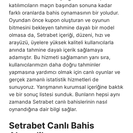
katılımcıların maçın başından sonuna kadar
farklı oranlarda bahis oynamasının bir yoludur.
Oyundan önce kupon oluşturan ve oyunun
bitmesini bekleyen tahmine dayalı bir model
olmasa da, Setrabet içeriği, düzeni, hızı ve
arayüzü, üyelere yüksek kaliteli kullanıcılarla
anında tahmine dayalı içerik sağlamaya
adamıştır. Bu hizmeti sağlamanın yanı sıra,
kullanıcılarımızın daha doğru tahminler
yapmasına yardımcı olmak için canlı oyunlar ve
gerçek zamanlı istatistik hizmetleri de
sunuyoruz. Yarışmanın kurumsal içeriğine baktık
ve bir sonuç listesi sunduk. Bunların hepsi aynı
zamanda Setrabet canlı bahislerinin nasıl
oynandığına dair bilgi sağlar.
Setrabet Canlı Bahis