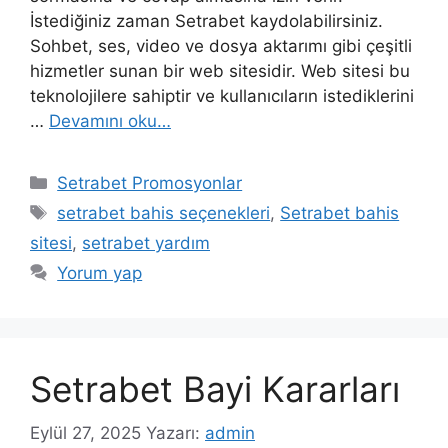
İstediğiniz zaman Setrabet kaydolabilirsiniz.
Sohbet, ses, video ve dosya aktarımı gibi çeşitli
hizmetler sunan bir web sitesidir. Web sitesi bu
teknolojilere sahiptir ve kullanıcıların istediklerini
…
Devamını oku…
Kategoriler
Setrabet Promosyonlar
Etiketler
setrabet bahis seçenekleri
,
Setrabet bahis
sitesi
,
setrabet yardım
Yorum yap
Setrabet Bayi Kararları
Eylül 27, 2025
Yazarı:
admin