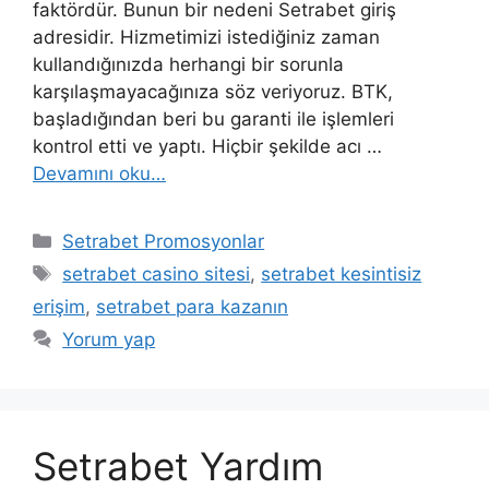
faktördür. Bunun bir nedeni Setrabet giriş
adresidir. Hizmetimizi istediğiniz zaman
kullandığınızda herhangi bir sorunla
karşılaşmayacağınıza söz veriyoruz. BTK,
başladığından beri bu garanti ile işlemleri
kontrol etti ve yaptı. Hiçbir şekilde acı …
Devamını oku…
Kategoriler
Setrabet Promosyonlar
Etiketler
setrabet casino sitesi
,
setrabet kesintisiz
erişim
,
setrabet para kazanın
Yorum yap
Setrabet Yardım