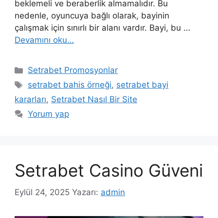
beklemeli ve beraberlik almamalıdır. Bu
nedenle, oyuncuya bağlı olarak, bayinin
çalışmak için sınırlı bir alanı vardır. Bayi, bu …
Devamını oku…
Kategoriler
Setrabet Promosyonlar
Etiketler
setrabet bahis örneği
,
setrabet bayi
kararları
,
Setrabet Nasıl Bir Site
Yorum yap
Setrabet Casino Güveni
Eylül 24, 2025
Yazarı:
admin