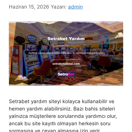
Haziran 15, 2026
Yazarı:
admin
Setrabet yardım siteyi kolayca kullanabilir ve
hemen yardım alabilirsiniz. Bazı bahis siteleri
yalnızca müşterilere sorularında yardımcı olur,
ancak bu site kayıtlı olmayan herkesin soru
sormasına ve cevap almasına izin verir.