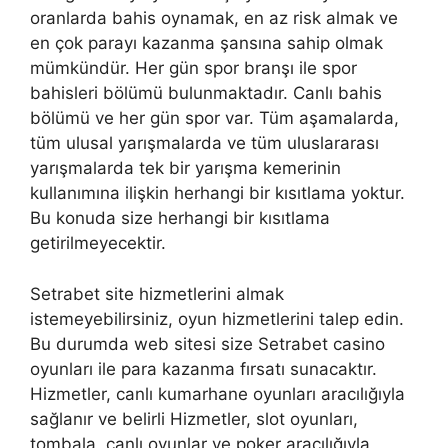
oranlarda bahis oynamak, en az risk almak ve
en çok parayı kazanma şansına sahip olmak
mümkündür. Her gün spor branşı ile spor
bahisleri bölümü bulunmaktadır. Canlı bahis
bölümü ve her gün spor var. Tüm aşamalarda,
tüm ulusal yarışmalarda ve tüm uluslararası
yarışmalarda tek bir yarışma kemerinin
kullanımına ilişkin herhangi bir kısıtlama yoktur.
Bu konuda size herhangi bir kısıtlama
getirilmeyecektir.
Setrabet site hizmetlerini almak
istemeyebilirsiniz, oyun hizmetlerini talep edin.
Bu durumda web sitesi size Setrabet casino
oyunları ile para kazanma fırsatı sunacaktır.
Hizmetler, canlı kumarhane oyunları aracılığıyla
sağlanır ve belirli Hizmetler, slot oyunları,
tombala, canlı oyunlar ve poker aracılığıyla