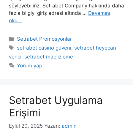
söyleyebiliriz. Setrabet Company hakkında daha
fazla bilgiyi giriş adresi altında …
Devamını
oku…
Kategoriler
Setrabet Promosyonlar
Etiketler
setrabet casino güveni
,
setrabet heyecan
verici
,
setrabet maç izleme
Yorum yap
Setrabet Uygulama
Erişimi
Eylül 20, 2025
Yazarı:
admin