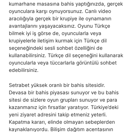
kumarhane masasına bahis yaptığınızda, gerçek
oyunculara karşı oynuyorsunuz. Canlı video
aracılığıyla gerçek bir krupiye ile oynamanın
avantajlarını yaşayacaksınız. Oyunu Türkçe
bilmek iyi iş görse de, oyuncularla veya
krupiyelerle iletişim kurmak için Türkçe dil
seçeneğindeki sesli sohbet özelliğini de
kullanabilirsiniz. Türkçe dil seçeneğini kullanarak
oyuncularla veya tüccarlarla görüntülü sohbet
edebilirsiniz.
Setrabet yüksek oranlı bir bahis sitesidir.
Devasa bir bahis piyasası sunuyor ve bu bahis
sitesi de sizlere oyun grupları sunuyor ve para
kazanmanız için fırsatlar yaratıyor. Türkiye’deki
yeni ziyaret adresini takip etmeniz yeterli.
Kapatma kararı, elinde olmayan sebeplerden
kaynaklanıyordu. Bilişim dağıtım acentasının