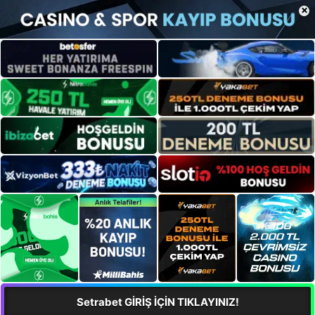
×
Setrabet GİRİŞ İÇİN TIKLAYINIZ!