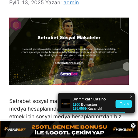
Eylül 13, 2025
Yazarı:
admin
Setrabet sosyal makaleler Setrabet sosyal
medya hesaplarından makalelerimizi takip
etmek için sosyal medya hesaplarımızdan bizi
takip edebilir veya web sitemiz hakkında bilgi
×
almak için en son web sitemizi ziyaret