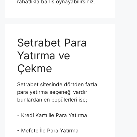
rahatlıkla bahis oynayabilirsiniz.
Setrabet Para
Yatırma ve
Çekme
Setrabet sitesinde dörtden fazla
para yatırma seçeneği vardır
bunlardan en popülerleri ise;
- Kredi Kartı ile Para Yatırma
- Mefete İle Para Yatırma